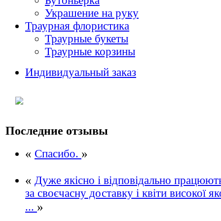
Бутоньерка
Украшение на руку
Траурная флористика
Траурные букеты
Траурные корзины
Индивидуальный заказ
Последние отзывы
«
»
Спасибо.
«
Дуже якісно і відповідально працюют
за своєчасну доставку і квіти високої яко
»
...