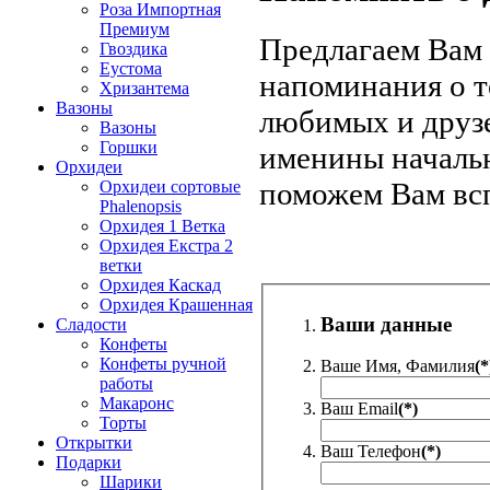
Роза Импортная
Премиум
Предлагаем Вам 
Гвоздика
Еустома
напоминания о т
Хризантема
Вазоны
любимых и друзе
Вазоны
Горшки
именины начальн
Орхидеи
поможем Вам всп
Орхидеи сортовые
Phalenopsis
Орхидея 1 Ветка
Орхидея Екстра 2
ветки
Орхидея Каскад
Орхидея Крашенная
Ваши данные
Сладости
Конфеты
Конфеты ручной
Ваше Имя, Фамилия
(*
работы
Макаронс
Ваш Email
(*)
Торты
Открытки
Ваш Телефон
(*)
Подарки
Шарики