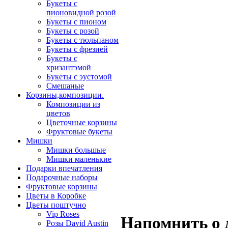
Букеты с
пионовидной розой
Букеты с пионом
Букеты с розой
Букеты с тюльпаном
Букеты с фрезией
Букеты с
хризантэмой
Букеты с эустомой
Смешаные
Корзины,композиции.
Композиции из
цветов
Цветочные корзины
Фруктовые букеты
Мишки
Мишки большые
Мишки маленькие
Подарки впечатления
Подарочные наборы
Фруктовые корзины
Цветы в Коробке
Цветы поштучно
Vip Roses
Напомнить о 
Розы David Austin