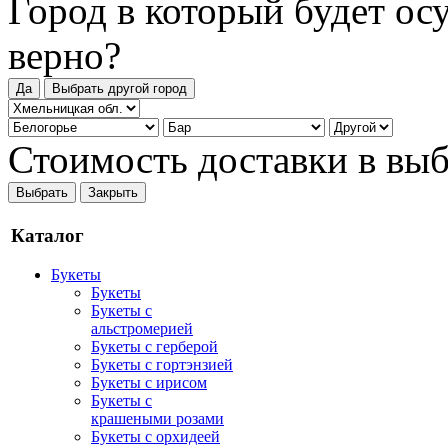
Город в который будет ос
верно?
Да
Выбрать другой город
Стоимость доставки в вы
Выбрать
Закрыть
Каталог
Букеты
Букеты
Букеты с
альстромерией
Букеты с герберой
Букеты с гортэнзией
Букеты с ирисом
Букеты с
крашеными розами
Букеты с орхидеей