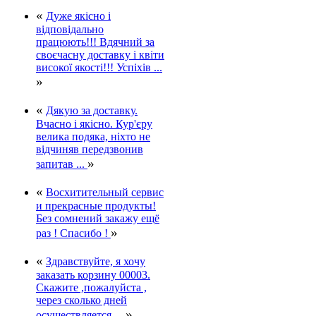
«
Дуже якісно і
відповідально
працюють!!! Вдячний за
своєчасну доставку і квіти
високої якості!!! Успіхів ...
»
«
Дякую за доставку.
Вчасно і якісно. Кур'єру
велика подяка, ніхто не
відчиняв передзвонив
»
запитав ...
«
Восхитительный сервис
и прекрасные продукты!
Без сомнений закажу ещё
»
раз ! Спасибо !
«
Здравствуйте, я хочу
заказать корзину 00003.
Скажите ,пожалуйста ,
через сколько дней
»
осуществляется ...