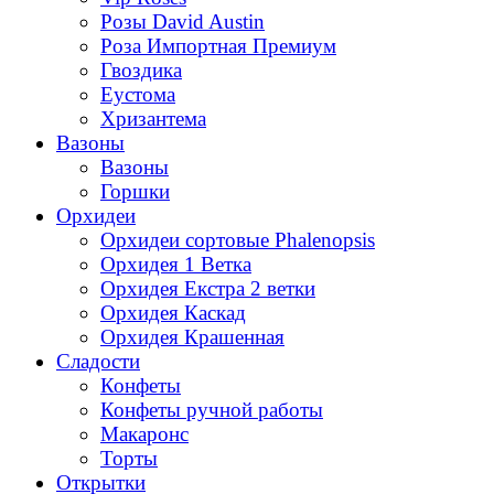
Розы David Austin
Роза Импортная Премиум
Гвоздика
Еустома
Хризантема
Вазоны
Вазоны
Горшки
Орхидеи
Орхидеи сортовые Phalenopsis
Орхидея 1 Ветка
Орхидея Екстра 2 ветки
Орхидея Каскад
Орхидея Крашенная
Сладости
Конфеты
Конфеты ручной работы
Макаронс
Торты
Открытки