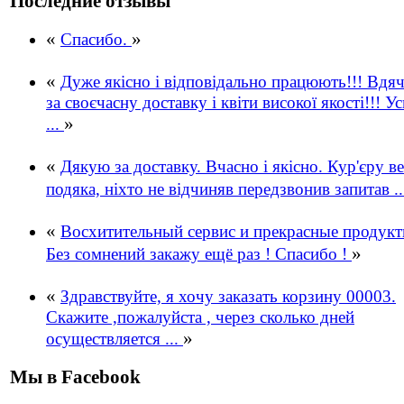
Последние отзывы
«
»
Спасибо.
«
Дуже якісно і відповідально працюють!!! Вдя
за своєчасну доставку і квіти високої якості!!! Ус
»
...
«
Дякую за доставку. Вчасно і якісно. Кур'єру в
подяка, ніхто не відчиняв передзвонив запитав .
«
Восхитительный сервис и прекрасные продукт
»
Без сомнений закажу ещё раз ! Спасибо !
«
Здравствуйте, я хочу заказать корзину 00003.
Скажите ,пожалуйста , через сколько дней
»
осуществляется ...
Мы в Facebook