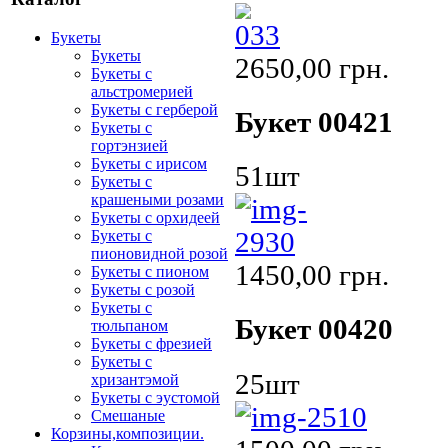
Букеты
Букеты
2650,00 грн.
Букеты с
альстромерией
Букеты с герберой
Букет 00421
Букеты с
гортэнзией
Букеты с ирисом
51шт
Букеты с
крашеными розами
Букеты с орхидеей
Букеты с
пионовидной розой
1450,00 грн.
Букеты с пионом
Букеты с розой
Букеты с
Букет 00420
тюльпаном
Букеты с фрезией
Букеты с
25шт
хризантэмой
Букеты с эустомой
Смешаные
Корзины,композиции.