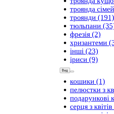
троянда кущо
троянда сіме
троянди
(191
тюльпани
(35
фрезія
(2)
хризантеми
(
інші
(23)
іриси
(9)
Вид
кошики
(1)
пелюстки з кв
подарункові 
серця з квітів