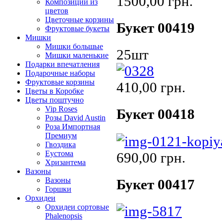
1500,00 грн.
Композиции из
цветов
Цветочные корзины
Букет 00419
Фруктовые букеты
Мишки
Мишки большые
25шт
Мишки маленькие
Подарки впечатления
Подарочные наборы
Фруктовые корзины
410,00 грн.
Цветы в Коробке
Цветы поштучно
Vip Roses
Букет 00418
Розы David Austin
Роза Импортная
Премиум
Гвоздика
Еустома
690,00 грн.
Хризантема
Вазоны
Вазоны
Букет 00417
Горшки
Орхидеи
Орхидеи сортовые
Phalenopsis