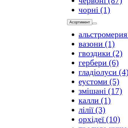
червоні
(87)
чорні
(1)
Асортимент
альстромерия
вазони
(1)
гвоздики
(2)
гербери
(6)
гладіолуси
(4
еустоми
(5)
змішані
(17)
калли
(1)
лілії
(3)
орхідеї
(10)