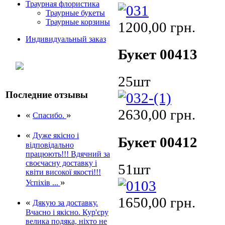
Траурная флористика
Траурные букеты
Траурные корзины
1200,00 грн.
Индивидуальный заказ
Букет 00413
25шт
Последние отзывы
2630,00 грн.
«
»
Спасибо.
«
Дуже якісно і
Букет 00412
відповідально
працюють!!! Вдячний за
своєчасну доставку і
51шт
квіти високої якості!!!
»
Успіхів ...
1650,00 грн.
«
Дякую за доставку.
Вчасно і якісно. Кур'єру
велика подяка, ніхто не