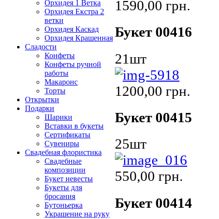
1590,00 грн.
Орхидея 1 Ветка
Орхидея Екстра 2
ветки
Букет 00416
Орхидея Каскад
Орхидея Крашенная
Сладости
21шт
Конфеты
Конфеты ручной
работы
Макаронс
1200,00 грн.
Торты
Открытки
Подарки
Букет 00415
Шарики
Вставки в букеты
Сертификаты
25шт
Сувениры
Свадебная флористика
Свадебные
композиции
550,00 грн.
Букет невесты
Букеты для
бросания
Букет 00414
Бутоньерка
Украшение на руку