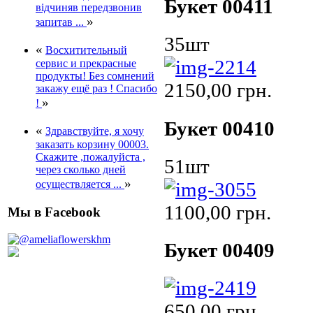
Букет 00411
відчиняв передзвонив
»
запитав ...
35шт
«
Восхитительный
сервис и прекрасные
продукты! Без сомнений
2150,00 грн.
закажу ещё раз ! Спасибо
»
!
Букет 00410
«
Здравствуйте, я хочу
заказать корзину 00003.
Скажите ,пожалуйста ,
51шт
через сколько дней
»
осуществляется ...
1100,00 грн.
Мы в Facebook
Букет 00409
650,00 грн.