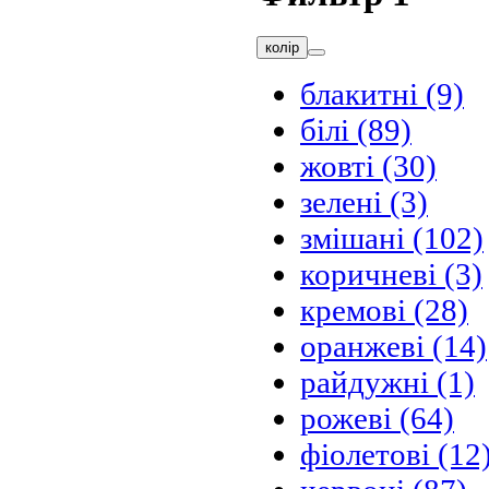
колір
блакитні
(9)
білі
(89)
жовті
(30)
зелені
(3)
змішані
(102)
коричневі
(3)
кремові
(28)
оранжеві
(14)
райдужні
(1)
рожеві
(64)
фіолетові
(12