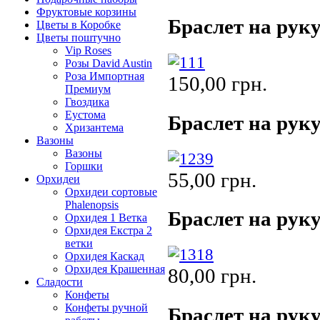
Фруктовые корзины
Браслет на руку
Цветы в Коробке
Цветы поштучно
Vip Roses
Розы David Austin
Роза Импортная
150,00 грн.
Премиум
Гвоздика
Еустома
Браслет на руку
Хризантема
Вазоны
Вазоны
Горшки
55,00 грн.
Орхидеи
Орхидеи сортовые
Phalenopsis
Браслет на руку
Орхидея 1 Ветка
Орхидея Екстра 2
ветки
Орхидея Каскад
Орхидея Крашенная
80,00 грн.
Сладости
Конфеты
Конфеты ручной
Браслет на руку