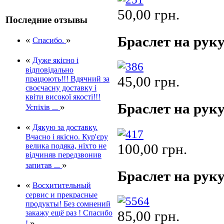
50,00 грн.
Последние отзывы
Браслет на руку
«
»
Спасибо.
«
Дуже якісно і
відповідально
45,00 грн.
працюють!!! Вдячний за
своєчасну доставку і
квіти високої якості!!!
Браслет на руку
»
Успіхів ...
«
Дякую за доставку.
Вчасно і якісно. Кур'єру
100,00 грн.
велика подяка, ніхто не
відчиняв передзвонив
»
запитав ...
Браслет на руку
«
Восхитительный
сервис и прекрасные
продукты! Без сомнений
85,00 грн.
закажу ещё раз ! Спасибо
»
!