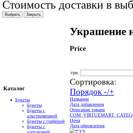
Стоимость доставки в вы
Выбрать
Закрыть
Украшение 
Price
грн.
Сортировка:
Каталог
Порядок -/+
Название
Букеты
Дата добавления
Букеты
Описание товара
Букеты с
COM_VIRTUEMART_CATEG
альстромерией
Цена
Букеты с герберой
Дата обновления
Букеты с
гортэнзией