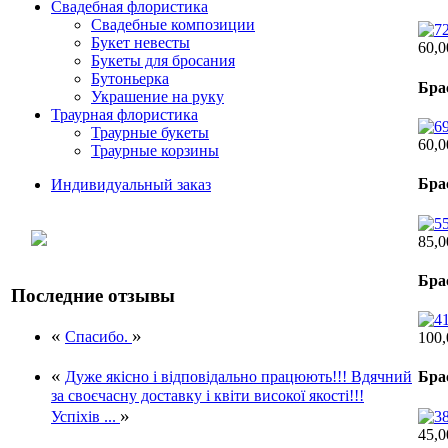
Свадебная флористика
Свадебные композиции
Букет невесты
60,0
Букеты для бросания
Бутоньерка
Бра
Украшение на руку
Траурная флористика
Траурные букеты
60,0
Траурные корзины
Бра
Индивидуальный заказ
85,0
Бра
Последние отзывы
«
»
Спасибо.
100,
«
Дуже якісно і відповідально працюють!!! Вдячний
Бра
за своєчасну доставку і квіти високої якості!!!
»
Успіхів ...
45,0