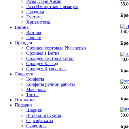
Розы David Austin
55,0
Роза Импортная Премиум
Гвоздика
Бра
Еустома
Хризантема
Вазоны
150,
Вазоны
Горшки
Орхидеи
Бра
Орхидеи сортовые Phalenopsis
Орхидея 1 Ветка
Орхидея Екстра 2 ветки
50,0
Орхидея Каскад
Орхидея Крашенная
Бра
Сладости
Конфеты
Конфеты ручной работы
50,0
Макаронс
Торты
Бра
Открытки
Подарки
Шарики
50,0
Вставки в букеты
Сертификаты
Сувениры
Бра