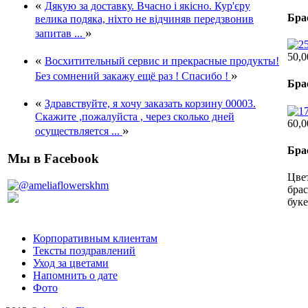
«
Дякую за доставку. Вчасно і якісно. Кур'єру
Бра
велика подяка, ніхто не відчиняв передзвонив
»
запитав ...
50,0
«
Восхитительный сервис и прекрасные продукты!
»
Без сомнений закажу ещё раз ! Спасибо !
Бра
«
Здравствуйте, я хочу заказать корзину 00003.
Скажите ,пожалуйста , через сколько дней
60,0
»
осуществляется ...
Бра
Мы в Facebook
Цвет
брас
буке
Корпоративным клиентам
Тексты поздравлений
Уход за цветами
Напомнить о дате
Фото