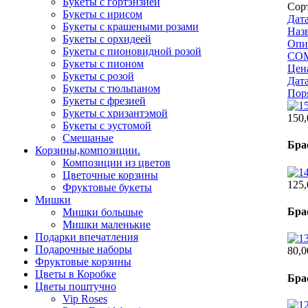
Букеты с гортэнзией
Сор
Букеты с ирисом
Дата
Букеты с крашеными розами
Наз
Букеты с орхидеей
Опи
Букеты с пионовидной розой
CO
Букеты с пионом
Цен
Букеты с розой
Дат
Букеты с тюльпаном
Пор
Букеты с фрезией
Букеты с хризантэмой
150,
Букеты с эустомой
Смешаные
Бра
Корзины,композиции.
Композиции из цветов
Цветочные корзины
125,
Фруктовые букеты
Мишки
Бра
Мишки большые
Мишки маленькие
Подарки впечатления
Подарочные наборы
80,0
Фруктовые корзины
Цветы в Коробке
Бра
Цветы поштучно
Vip Roses