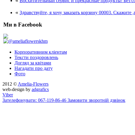
«
Восхитительный сервис и прекрасные продукты! Без со
«
Здравствуйте, я хочу заказать корзину 00003. Скажите ,
Ми в Facebook
Корпоративним кліентам
Тексти поздоровлень
Догляд за квітами
Нагадати про дату
Фото
2012 ©
Amelia-Flowers
web-design by
adgrafics
Viber
Зателефонувати: 067-119-86-46
Замовити зворотній дзвінок