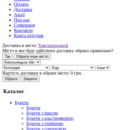
Оплата
Доставка
Акції
Про нас
Співпраця
Контакти
Книга відгуків
Доставка в місто:
Хмельницький
Місто в яке буде здійснено доставку обрано правильно?
Так
Обрати інше місто
Вартість доставки в обране місто:
0
грн.
Обрати
Закрити
Каталог
Букети
Букети
Букети з ірисом
Букети з альстромерією
Букети з герберою
Букети з гортензією