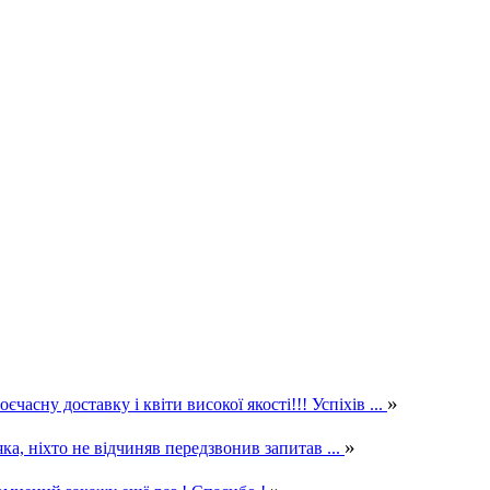
»
часну доставку і квіти високої якості!!! Успіхів ...
»
яка, ніхто не відчиняв передзвонив запитав ...