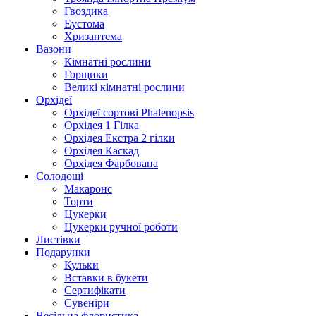
Гвоздика
Еустома
Хризантема
Вазони
Кімнатні рослини
Горщики
Великі кімнатні рослини
Орхідеї
Орхідеї сортові Phalenopsis
Орхідея 1 Гілка
Орхідея Екстра 2 гілки
Орхідея Каскад
Орхідея Фарбована
Солодощі
Макаронс
Торти
Цукерки
Цукерки ручної роботи
Листівки
Подарунки
Кульки
Вставки в букети
Сертифікати
Сувеніри
Весільна флористика