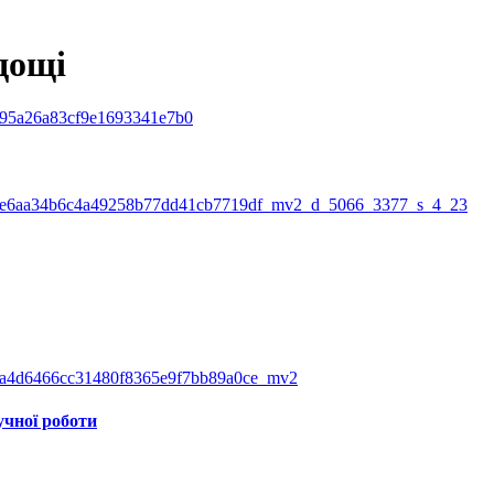
дощі
чної роботи