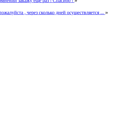
»
мнений закажу ещё раз ! Спасибо !
»
пожалуйста , через сколько дней осуществляется ...