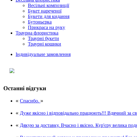
Весільні композиції
Букет нареченої
Букети для кидання
Бутоньєрка
Прикраса на руку
Траурна флористика
Траурні букети
Траурні кошики
Індивідуальне замовлення
Останні відгуки
«
»
Спасибо.
«
Дуже якісно і відповідально працюють!!! Вдячний за своє
«
Дякую за доставку. Вчасно і якісно. Кур'єру велика под