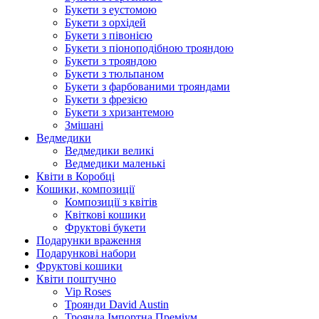
Букети з еустомою
Букети з орхідей
Букети з півонією
Букети з піоноподібною трояндою
Букети з трояндою
Букети з тюльпаном
Букети з фарбованими трояндами
Букети з фрезією
Букети з хризантемою
Змішані
Ведмедики
Ведмедики великі
Ведмедики маленькі
Квіти в Коробці
Кошики, композиції
Композиції з квітів
Квіткові кошики
Фруктові букети
Подарунки враження
Подарункові набори
Фруктові кошики
Квіти поштучно
Vip Roses
Троянди David Austin
Троянда Імпортна Преміум