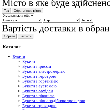
Місто в яке буде здійсне
Так
Обрати інше місто
Вартість доставки в обран
Обрати
Закрити
Каталог
Букети
Букети
Букети з ірисом
Букети з альстромерією
Букети з герберою
Букети з гортензією
Букети з еустомою
Букети з орхідей
Букети з півонією
Букети з піоноподібною трояндою
Букети з трояндою