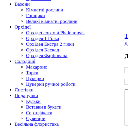
Вазони
Кімнатні рослини
Горщики
Великі кімнатні рослини
Орхідеї
Орхідеї сортові Phalenopsis
Т
Орхідея 1 Гілка
д
Орхідея Екстра 2 гілки
Орхідея Каскад
Д
Орхідея Фарбована
Солодощі
Макаронс
Торти
Цукерки
Цукерки ручної роботи
Листівки
Подарунки
Кульки
Вставки в букети
Сертифікати
Сувеніри
Весільна флористика