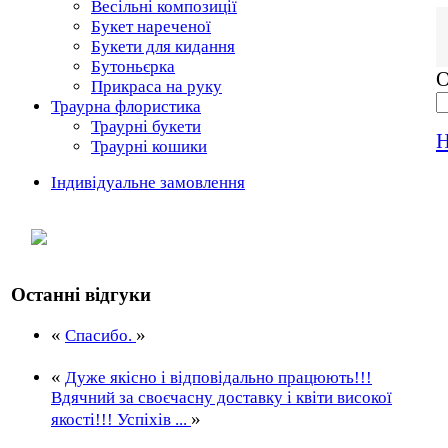
Весільні композиції
Букет нареченої
Букети для кидання
Бутоньєрка
О
Прикраса на руку
Траурна флористика
Траурні букети
Н
Траурні кошики
Індивідуальне замовлення
Останні відгуки
«
»
Спасибо.
«
Дуже якісно і відповідально працюють!!!
Вдячний за своєчасну доставку і квіти високої
»
якості!!! Успіхів ...