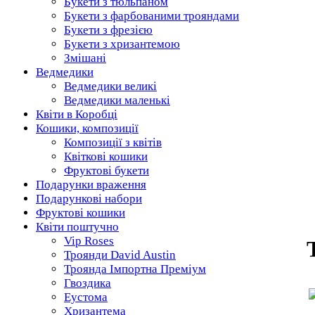
Букети з тюльпаном
Букети з фарбованими трояндами
Букети з фрезією
Букети з хризантемою
Змішані
Ведмедики
Ведмедики великі
Ведмедики маленькі
Квіти в Коробці
Кошики, композиції
Композиції з квітів
Квіткові кошики
Фруктові букети
Подарунки враження
Подарункові набори
Фруктові кошики
Квіти поштучно
Vip Roses
Троянди David Austin
Троянда Імпортна Преміум
Гвоздика
Еустома
Хризантема