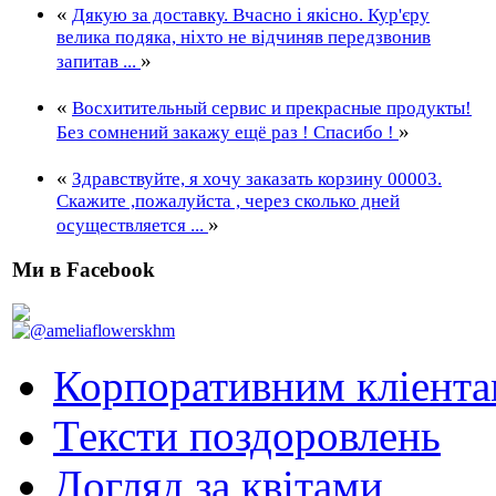
«
Дякую за доставку. Вчасно і якісно. Кур'єру
велика подяка, ніхто не відчиняв передзвонив
»
запитав ...
«
Восхитительный сервис и прекрасные продукты!
»
Без сомнений закажу ещё раз ! Спасибо !
«
Здравствуйте, я хочу заказать корзину 00003.
Скажите ,пожалуйста , через сколько дней
»
осуществляется ...
Ми в Facebook
Корпоративним кліент
Тексти поздоровлень
Догляд за квітами